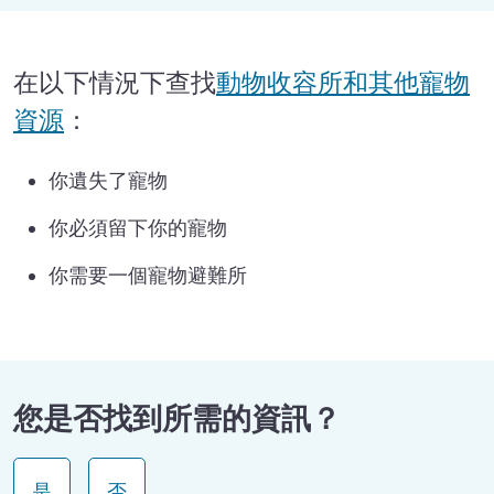
寵物
在以下情況下查找
動物收容所和其他寵物
財政援助
資源
：
更換文件
你遺失了寵物
重建您的房屋
你必須留下你的寵物
親自獲取幫助
你需要一個寵物避難所
企業援助
志願者
復原服務查找器
您是否找到所需的資訊？
跟蹤 LA 的進度
是
否