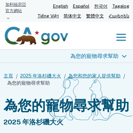
跳
加利福尼亞
English
Español
한국어
Tagalog
官方網站
至
Tiếng Việt
简体中文
繁體中文
Հայերեն
主
要
內
Men
容
為您的寵物尋求幫助
2025 年洛杉磯大火
主頁
2025 年洛杉磯大火
為您和您的家人提供幫助
為您的寵物尋求幫助
實時信息
為您的寵物尋求幫助
為您提供幫助
食物和住所
2025 年洛杉磯大火
健康與安全