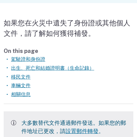
財政援助
如果您在火災中遺失了身份證或其他個人
更換文件
文件，請了解如何獲得補發。
出生證明
On this page
結婚證明
駕駛證和身份證
出生、死亡和結婚證明書（生命記錄）
死亡證明
移民文件
重建您的房屋
車輛文件
相關信息
親自獲取幫助
大多數替代文件通過郵件發送。如果您的郵
件地址已更改，請
設置郵件轉發
。