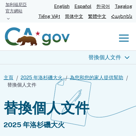
跳
加利福尼亞
English
Español
한국어
Tagalog
官方網站
至
Tiếng Việt
简体中文
繁體中文
Հայերեն
主
要
內
Men
容
替換個人文件
2025 年洛杉磯大火
主頁
2025 年洛杉磯大火
為您和您的家人提供幫助
替換個人文件
為您提供幫助
替換個人文件
食物和住所
健康與安全
2025 年洛杉磯大火
寵物