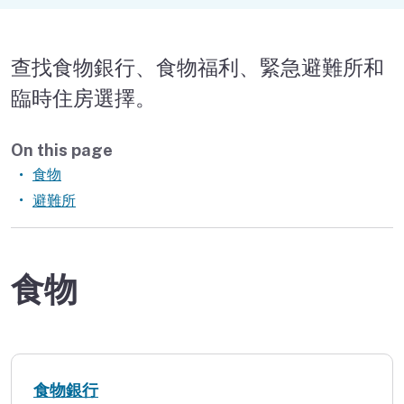
寵物
查找食物銀行、食物福利、緊急避難所和
財政援助
臨時住房選擇。
更換文件
On this page
重建您的房屋
食物
避難所
親自獲取幫助
企業援助
食物
志願者
復原服務查找器
跟蹤 LA 的進度
食物銀行