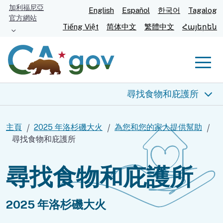
跳
加利福尼亞
English
Español
한국어
Tagalog
官方網站
至
Tiếng Việt
简体中文
繁體中文
Հայերեն
主
要
內
Men
容
尋找食物和庇護所
2025 年洛杉磯大火
主頁
2025 年洛杉磯大火
為您和您的家人提供幫助
尋找食物和庇護所
實時信息
尋找食物和庇護所
為您提供幫助
食物和住所
2025 年洛杉磯大火
健康與安全