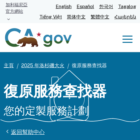
跳
加利福尼亞
English
Español
한국어
Tagalog
官方網站
至
Tiếng Việt
简体中文
繁體中文
Հայերեն
主
要
內
Men
容
主頁
2025 年洛杉磯大火
復原服務查找器
復原服務查找器
您的定製服務計劃
返回幫助中心