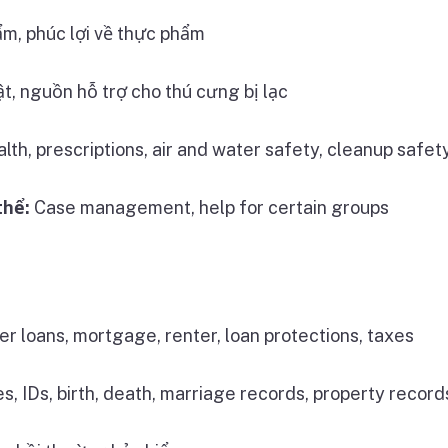
m, phúc lợi về thực phẩm
ật, nguồn hỗ trợ cho thú cưng bị lạc
lth, prescriptions, air and water safety, cleanup safet
thể:
Case management, help for certain groups
r loans, mortgage, renter, loan protections, taxes
es, IDs, birth, death, marriage records, property record