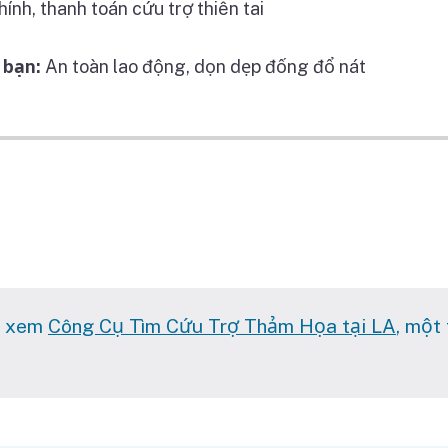
hính, thanh toán cứu trợ thiên tai
 bạn:
An toàn lao động, dọn dẹp đống đổ nát
f the checkboxes is checked.
ãy xem
Công Cụ Tìm Cứu Trợ Thảm Họa tại LA
, một