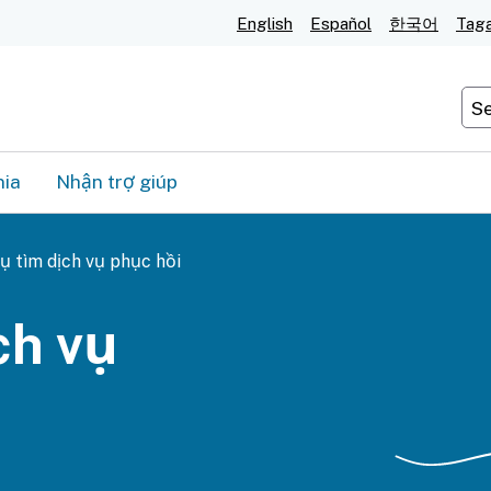
Chuyển
English
Español
한국어
Tag
đến
Nội
Cu
Dung
Chính
nia
Nhận trợ giúp
ụ tìm dịch vụ phục hồi
ch vụ