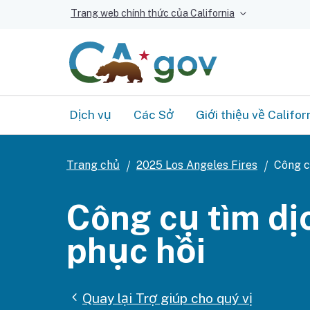
Trang web chính thức của California
Dịch vụ
Các Sở
Giới thiệu về Califor
Trang chủ
2025 Los Angeles Fires
Công c
Công cụ tìm dị
phục hồi
Quay lại Trợ giúp cho quý vị