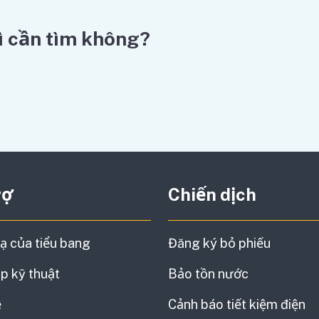
ì cần tìm không?
rợ
Chiến dịch
ạ của tiểu bang
Đăng ký bỏ phiếu
úp kỹ thuật
Bảo tồn nước
thông tin
ệ
Cảnh báo tiết kiệm điện