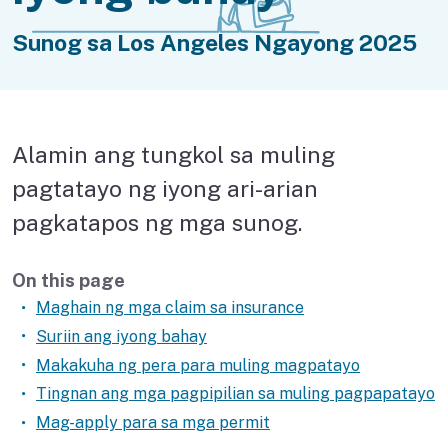
Mga alagang hayop
Sunog sa Los Angeles Ngayong 2025
Tulong pinansyal
Palitan ang mga dokumento
Muling pagtatayo ng iyong bahay
Alamin ang tungkol sa muling
pagtatayo ng iyong ari-arian
Paglilinis at pag-aalis ng kalat
pagkatapos ng mga sunog.
Kumuha ng tulong nang personal
On this page
Maghain ng mga claim sa insurance
Suriin ang iyong bahay
Makakuha ng pera para muling magpatayo
Tingnan ang mga pagpipilian sa muling pagpapatayo
Mag-apply para sa mga permit