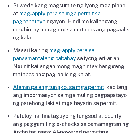
Puwede kang magsumite ng iyong mga plano
at
mag-apply para sa mga permit sa
pagpapatayo
ngayon. Hindi mo kailangang
maghintay hanggang sa matapos ang pag-aalis
ng kalat.
Maaari ka ring
mag-apply para sa
pansamantalang pabahay
sa iyong ari-arian.
Ngunit kailangan mong maghintay hanggang
matapos ang pag-aalis ng kalat.
Alamin pa ang tungkol sa mga permit
, kabilang
ang impormasyon sa mga muling pagpapatayo
ng parehong laki at mga bayarin sa permit.
Patuloy na itinataguyo ng lungsod at county
ang paggamit ng e-checks sa pamamagitan ng
Archistar, isang AI-powered permitting