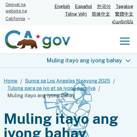
Lumaktaw
Opisyal na
English
Español
한국어
Tagalog
website ng
sa
Tiếng Việt
简体中文
繁體中文
California
Pangunahing
Հայերեն
Content
Men
Muling itayo ang iyong bahay
Sunog sa Los Angeles Ngayong 2025
Home
Sunog sa Los Angeles Ngayong 2025
Tulong para sa iyo at sa iyong pamilya
Tulong para sa iyo
Muling itayo ang iyong bahay
Pagkain at kanlungan
Muling itayo ang
Kalusugan at kaligtasan
iyong bahay