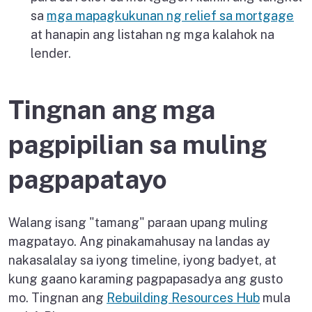
sa
mga mapagkukunan ng relief sa mortgage
at hanapin ang listahan ng mga kalahok na
lender.
Tingnan ang mga
pagpipilian sa muling
pagpapatayo
Walang isang "tamang" paraan upang muling
magpatayo. Ang pinakamahusay na landas ay
nakasalalay sa iyong timeline, iyong badyet, at
kung gaano karaming pagpapasadya ang gusto
mo. Tingnan ang
Rebuilding Resources Hub
mula