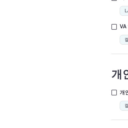
L
VA
캘
개
개인