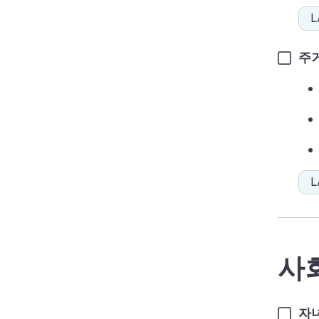
L
주거
L
사
자