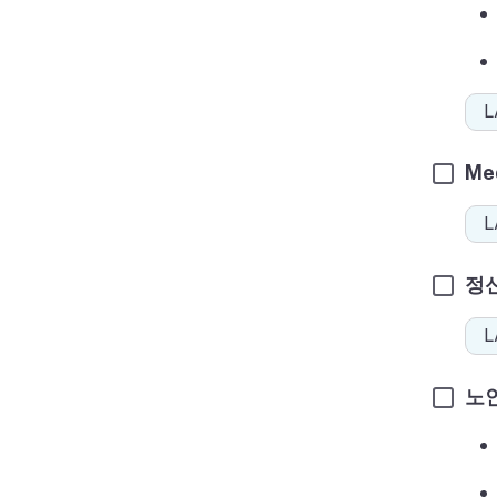
Me
L
정신
노