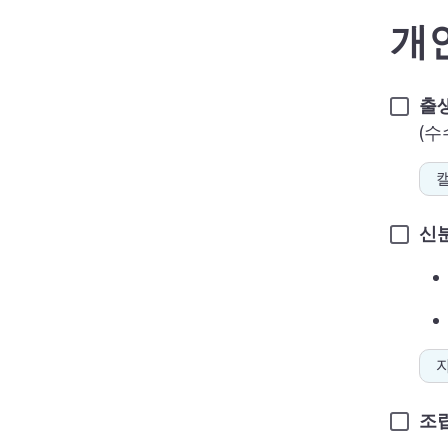
개
출생
(수
신분
조립