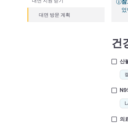
대면 지원 받기
참
었
대면 방문 계획
건
산
N9
의료