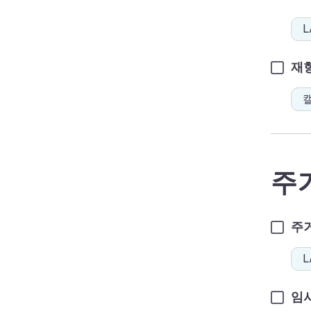
L
재
캘
주
주
L
임