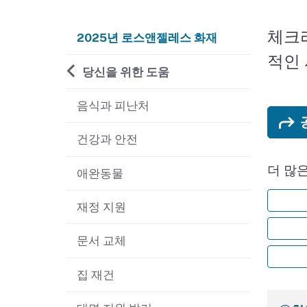
체크
2025년 로스앤젤레스 화재
적인
당신을 위한 도움
음식과 피난처
건강과 안전
더 많
애완동물
재정 지원
문서 교체
집 재건