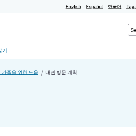
주
English
Español
한국어
Tag
요
콘
Cu
텐
츠
로
받기
건
너
 가족을 위한 도움
대면 방문 계획
뛰
기